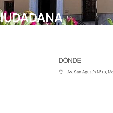
CIUDADANA
DÓNDE
Av. San Agustín Nº18, Mo
iCalendar
Office 365