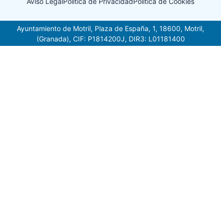
Aviso Legal
Política de Privacidad
Política de Cookies
Ayuntamiento de Motril, Plaza de España, 1, 18600, Motril,
(Granada), CIF: P1814200J, DIR3: L01181400